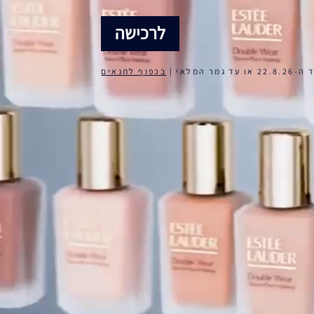
לרכישה
הפורמולה
המשודרגת
 גמר המלאי |
בכפוף לתנאים
· ניתן יותר לבנייה
· מאט מלא חיים
· עמידות ל-36 שעות
· לחות + שליטה בשומן
עד 36 שעות
· מנעד גוונים רחב, אותה
התאמה מדויקת לעור,
פורמולה משופרת