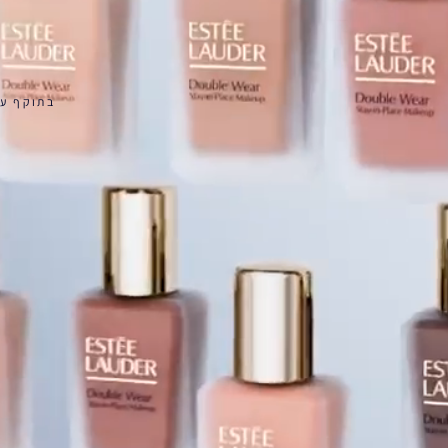
הפורמולה הישנה
בתוקף עד ה-22.8.26 או עד
· כיסוי בינוני עד מלא
· גימור מאט
· עמידות ל-24 שעות
· שליטה בשומן ל-8
שעות
· 50 גוונים