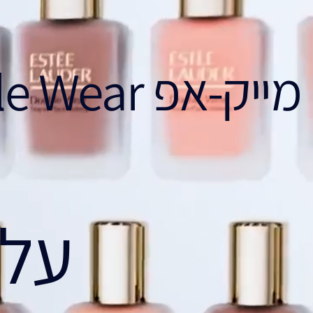
מייק-אפ Dobule Wear עם הפורמולה החדשה
על 