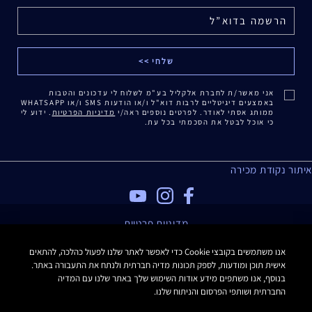
אני מאשר/ת לחברת אלקליל בע"מ לשלוח לי עדכונים והטבות
באמצעים דיגיטליים לרבות דוא"ל ו/או הודעות SMS ו/או WHATSAPP
ממותג אסתי לאודר. לפרטים נוספים ראה/י
מדיניות הפרטיות
. ידוע לי
כי אוכל לבטל את הסכמתי בכל עת.
איתור נקודת מכירה
מדיניות פרטיות
תנאי שימוש
אנו משתמשים בקובצי Cookie כדי לאפשר לאתר שלנו לפעול כהלכה, להתאים
תקנון האתר
אישית תוכן ומודעות, לספק תכונות מדיה חברתית ולנתח את התעבורה באתר.
תקנון Estee E-List
בנוסף, אנו משתפים מידע אודות השימוש שלך באתר שלנו עם המדיה
הצהרת נגישות
החברתית ושותפי הפרסום והניתוח שלנו.
Manage Site Cookies