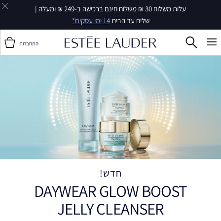
עלות משלוח 30 ₪ משלוח חינם ברכישה ב-249 ₪ ומעלה |
שליח עד הבית
14 ימי עסקים*
התחברות
חדש!
DAYWEAR GLOW BOOST
JELLY CLEANSER