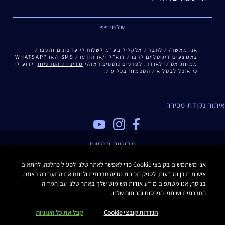
אני מאשר/ת לחברת אלקליל בע"מ לשלוח לי עדכונים והטבות
באמצעים דיגיטליים לרבות דוא"ל ו/או הודעות SMS ו/או WHATSAPP
ממותג אסתי לאודר. לפרטים נוספים ראה/י
מדיניות הפרטיות
. ידוע לי
כי אוכל לבטל את הסכמתי בכל עת.
איתור נקודת מכירה
מדיניות פרטיות
תנאי שימוש
אנו משתמשים בקובצי Cookie כדי לאפשר לאתר שלנו לפעול כהלכה, להתאים
תקנון האתר
אישית תוכן ומודעות, לספק תכונות מדיה חברתית ולנתח את התעבורה באתר.
תקנון Estee E-List
בנוסף, אנו משתפים מידע אודות השימוש שלך באתר שלנו עם המדיה
הצהרת נגישות
החברתית ושותפי הפרסום והניתוח שלנו.
Manage Site Cookies
הגדרות קובצי Cookie
קבל את כל העוגיות
כל הזכויות שמורות Estee Lauder 2016