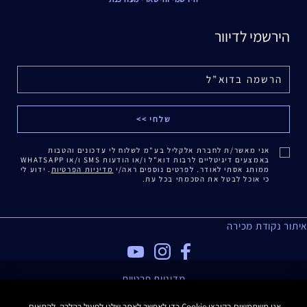
הירשמי לדיוור
אני מאשר/ת לחברת אלקליל בע"מ לשלוח לי עדכונים והטבות
באמצעים דיגיטליים לרבות דוא"ל ו/או הודעות SMS ו/או WHATSAPP
ממותג אסתי לאודר. לפרטים נוספים ראה/י
מדיניות הפרטיות
. ידוע לי
כי אוכל לבטל את הסכמתי בכל עת.
איתור נקודת מכירה
מדיניות פרטיות
תנאי שימוש
אנו משתמשים בקובצי Cookie כדי לאפשר לאתר שלנו לפעול כהלכה, להתאים