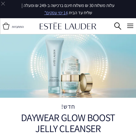
עלות משלוח 30 ₪ משלוח חינם ברכישה ב-249 ₪ ומעלה |
שליח עד הבית
14 ימי עסקים*
התחברות
חדש!
DAYWEAR GLOW BOOST
JELLY CLEANSER