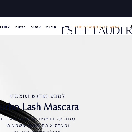
THE NEW DOUBLE WEAR
חדש
טיפוח
איפור
בישום
UTRIV
למבט מודגש ועוצמתי
urbo Lash‎ Mascara
מגנה על הריסים, מחזקת, מאריכה
ומעבה אותם באופן משמעותי