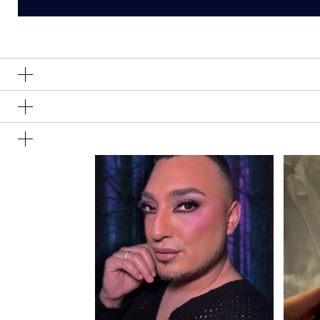
Ingredients: Water\Aqua\Eau, Silica, Stearic Acid, Gly
Copernicia Cerifera (Carnauba) Wax\ Copernicia Cerif
Communis (Castor) Seed Oil, Argania Spinosa Kernel Oil, 
Isostearic Acid, 1,2-Hexanediol, Hydroxyethylcellulose
ההשפעה הזו במהירות.