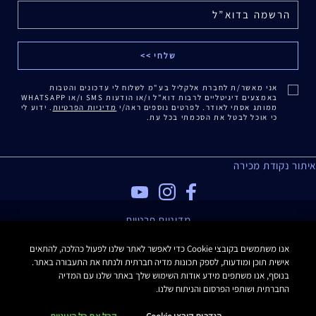
אני מאשר/ת לחברת אלקליל בע"מ לשלוח לי עדכונים והטבות
באמצעים דיגיטליים לרבות דוא"ל ו/או הודעות SMS ו/או WHATSAPP
ממותג אסתי לאודר. לפרטים נוספים ראה/י
מדיניות הפרטיות
. ידוע לי
כי אוכל לבטל את הסכמתי בכל עת.
איתור נקודת מכירה
מדיניות פרטיות
תנאי שימוש
אנו משתמשים בקובצי Cookie כדי לאפשר לאתר שלנו לפעול כהלכה, להתאים
תקנון האתר
אישית תוכן ומודעות, לספק תכונות מדיה חברתית ולנתח את התעבורה באתר.
תקנון Estee E-List
בנוסף, אנו משתפים מידע אודות השימוש שלך באתר שלנו עם המדיה
הצהרת נגישות
החברתית ושותפי הפרסום והניתוח שלנו.
Manage Site Cookies