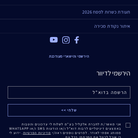
תעודת כשרות לפסח 2026
איתור נקודת מכירה
Youtube
Instagram
Facebook
הירשמי והישארי מעודכנת
הירשמי לדיוור
אני מאשר/ת לחברת אלקליל בע"מ לשלוח לי עדכונים והטבות
באמצעים דיגיטליים לרבות דוא"ל ו/או הודעות SMS ו/או WHATSAPP
ממותג אסתי לאודר. לפרטים נוספים ראה/י
מדיניות הפרטיות
. ידוע לי
כי אוכל לבטל את הסכמתי בכל עת.