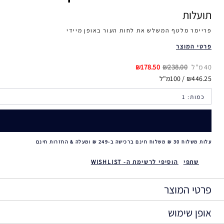
תועלות
פריימר מלטף המשלש את לחות העור באופן מיידי
פרטי המוצר
40 מ"ל
₪238.00
₪178.50
₪446.25 / 100מ"ל
עלות משלוח 30 ₪ משלוח חינם ברכישה ב-249 ₪ ומעלה & החזרות חינם
שתפי
הוסיפי לרשימת ה- WISHLIST
פרטי המוצר
אופן שימוש
פריימר + טיפוח: משלש מיד את רמת הלחות של העור, ומעניק לו למראה 