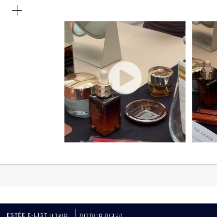
Ingredients: Water\Aqua\Eau, Methyl Trimethicone, Butyl
Annuus (Sunflower) Seed Extract, Propylene Glycol Dicaprate
Vulgaris (Beet) Root Extract\Beta Vulgaris\Extrait De Raci
Polygala Senega Root Extract, Berberis Vulgaris
Dimethicone, Lauryl Peg-9 Polydimethylsiloxyethyl
Extract\Faex\Extrait De Levure, Tribehenin, Glucose, Sucro
Polysilicone-11, Synthetic Fluorphlogopite, Xanthan Gum, 
Nitrate, Potassium Phosphate, Disodium Edta, Sodium Ci
הטבות מיוחדות
מועדון ESTÉE E-LIST