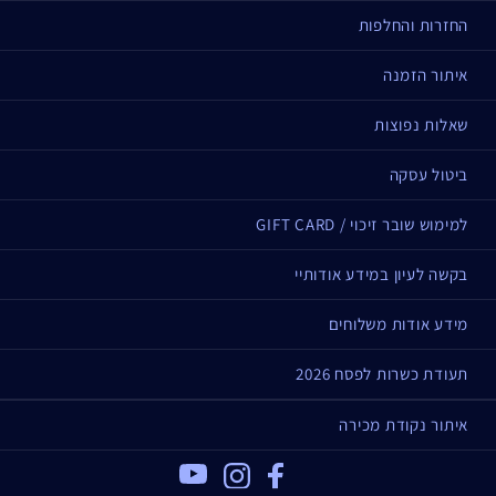
שעות.
החזרות והחלפות
עובדות על הפורמולה
איתור הזמנה
נבדק דרמטולוגית
שאלות נפוצות
אינו גורם להתפרצות פצעים ופצעונים, אינו סותם נקבוביות
אינו מכיל פארבנים, פתלטים, סולפטים, פראפין, וזלין, חומרי
ביטול עסקה
פורמלדהיד, אלכוהול מייבש או שמן מינרלי.
למימוש שובר זיכוי / GIFT CARD
אינו מכיל Sodium Lauryl Sulfate, Sodium Laureth
Sulfate, אלכוהול מייבש או שמן מינרלי.
בקשה לעיון במידע אודותיי
בקבוק זכוכית הניתן
למיחזור
מידע אודות משלוחים
תעודת כשרות לפסח 2026
איתור נקודת מכירה
Youtube
Instagram
Facebook