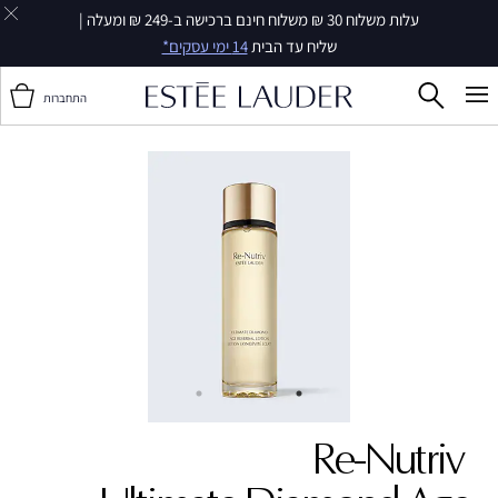
עלות משלוח 30 ₪ משלוח חינם ברכישה ב-249 ₪ ומעלה |
שליח עד הבית
14 ימי עסקים*
התחברות
Re-Nutriv ‎