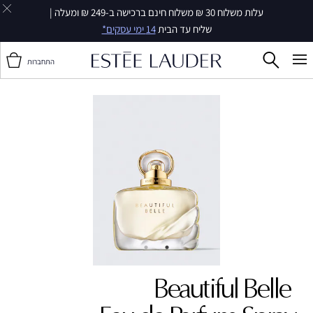
עלות משלוח 30 ₪ משלוח חינם ברכישה ב-249 ₪ ומעלה |
שליח עד הבית
14 ימי עסקים*
התחברות
Beautiful Belle ‎