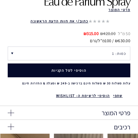
Eau de Parfum Spray
פרטי המוצר
כתוב/י את חוות הדעת הראשונה
50 מ"ל
₪420.00
₪315.00
₪630.00 / 100מ"ל/גרם
הוסיפי לסל הקניות
עלות משלוח 30 ₪ משלוח חינם ברכישה ב-249 ₪ ומעלה & החזרות חינם
שתפי
הוסיפי לרשימת ה- WISHLIST
פרטי המוצר
רכיבים
האהבה המודרנית היא מסע- הרגע המבויש הראשוני של המשיכה.
ואחריה, הרומנטיקה חסרת המעצורים. וההבטחה- ביחד לנצח.
Ingredients: Alcohol Denat., Fragrance (Parfum),