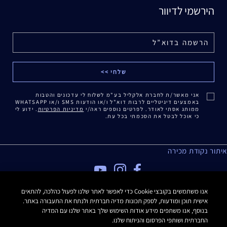
הירשמי לדיוור
אני מאשר/ת לחברת אלקליל בע"מ לשלוח לי עדכונים והטבות
באמצעים דיגיטליים לרבות דוא"ל ו/או הודעות SMS ו/או WHATSAPP
ממותג אסתי לאודר. לפרטים נוספים ראה/י
מדיניות הפרטיות
. ידוע לי
כי אוכל לבטל את הסכמתי בכל עת.
איתור נקודת מכירה
מדיניות פרטיות
אנו משתמשים בקובצי Cookie כדי לאפשר לאתר שלנו לפעול כהלכה, להתאים
אישית תוכן ומודעות, לספק תכונות מדיה חברתית ולנתח את התעבורה באתר.
תנאי שימוש
בנוסף, אנו משתפים מידע אודות השימוש שלך באתר שלנו עם המדיה
תקנון האתר
החברתית ושותפי הפרסום והניתוח שלנו.
תקנון Estee E-List