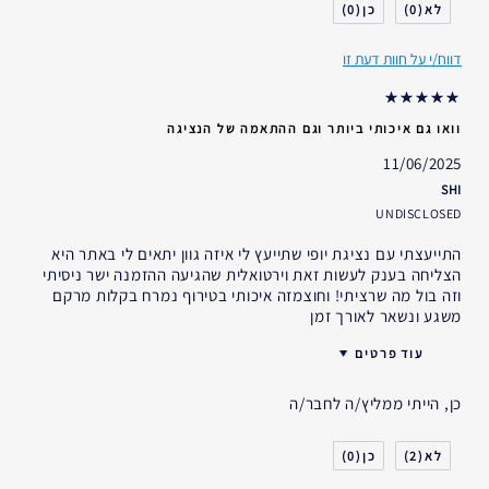
0
0
אני משתמש/ת באסתי לאודר
1-2 שנים
במשך
דווח/י על חוות דעת זו
וואו גם איכותי ביותר וגם ההתאמה של הנציגה
11/06/2025
SHI
UNDISCLOSED
התייעצתי עם נציגת יופי שתייעץ לי איזה גוון יתאים לי באתר היא
הצליחה בענק לעשות זאת וירטואלית שהגיעה ההזמנה ישר ניסיתי
וזה בול מה שרציתי! וחוצמזה איכותי בטירוף נמרח בקלות מרקם
משגע ונשאר לאורך זמן
עוד פרטים
גיל
35 - 44
כן, הייתי ממליץ/ה לחבר/ה
סוג העור
רגיל- מעורב
דאגות העור
אחר
0
2
אני משתמש/ת באסתי לאודר
10-20 שנים