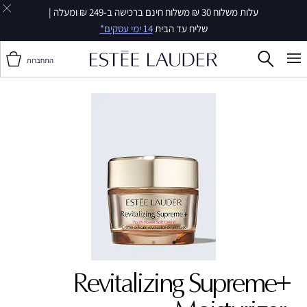
עלות משלוח 30 ₪ משלוח חינם ברכישה ב-249 ₪ ומעלה |
שליח עד הבית
14 ימי עסקים*
התחברות
Revitalizing Supreme+