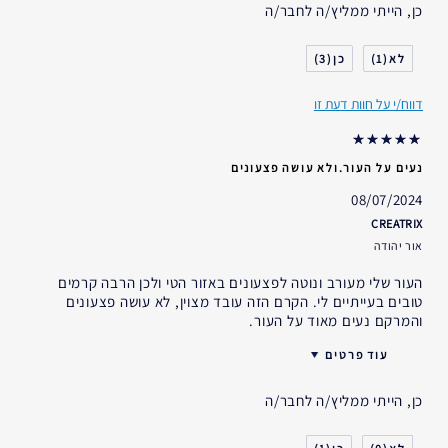
כן, הייתי ממליץ/ה לחבר/ה
גיל
35 - 44
סוג העור
רגיל- מעורב
3
1
דאגות העור
מניעה
דווח/י על חוות דעת זו
אני משתמש/ת באסתי לאודר
5-10 שנים
במשך
נעים על העור.ולא עושה פצעונים
08/07/2024
CREATRIX
אור יהודה
העור שלי מעורב ונוטה לפצעונים באזור הטי ולכן הרבה קרמים
טובים בעייתיים לי. הקרם הזה עובד מצוין, לא עושה פצעונים
והמרקם נעים מאוד על העור.
עוד פרטים
האם קיבלת במתנה?
לא
כן, הייתי ממליץ/ה לחבר/ה
גיל
35 - 44
סוג העור
רגיל- מעורב