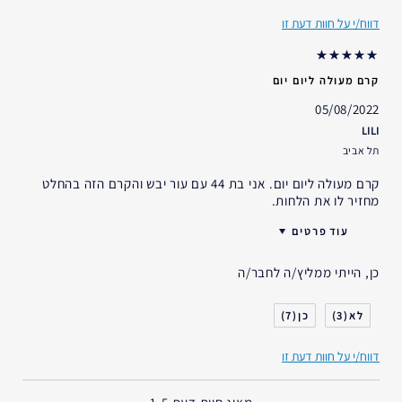
דאגות העור
הרמה/מיצוק
דווח/י על חוות דעת זו
אני משתמש/ת באסתי לאודר
5-10 שנים
במשך
קרם מעולה ליום יום
05/08/2022
LILI
תל אביב
קרם מעולה ליום יום. אני בת 44 עם עור יבש והקרם הזה בהחלט
מחזיר לו את הלחות.
עוד פרטים
גיל
35 - 44
כן, הייתי ממליץ/ה לחבר/ה
סוג העור
יבש
אני משתמש/ת באסתי לאודר
2-5 שנים
7
3
במשך
דווח/י על חוות דעת זו