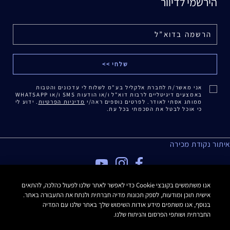
הירשמי לדיוור
אני מאשר/ת לחברת אלקליל בע"מ לשלוח לי עדכונים והטבות
באמצעים דיגיטליים לרבות דוא"ל ו/או הודעות SMS ו/או WHATSAPP
ממותג אסתי לאודר. לפרטים נוספים ראה/י
מדיניות הפרטיות
. ידוע לי
כי אוכל לבטל את הסכמתי בכל עת.
איתור נקודת מכירה
מדיניות פרטיות
אנו משתמשים בקובצי Cookie כדי לאפשר לאתר שלנו לפעול כהלכה, להתאים
אישית תוכן ומודעות, לספק תכונות מדיה חברתית ולנתח את התעבורה באתר.
תנאי שימוש
בנוסף, אנו משתפים מידע אודות השימוש שלך באתר שלנו עם המדיה
תקנון האתר
החברתית ושותפי הפרסום והניתוח שלנו.
תקנון Estee E-List