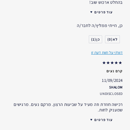
בהחלט ארכוש שוב!
עוד פרטים
סוג עור
האם קיבלת במתנה?
לא
לכל סוגי העור
כן, הייתי ממליץ/ה לחבר/ה
גיל
45 - 54
סוג העור
יבש
אידיאלי עבור
1
0
דאגות העור
אחר
סימני הזדקנות רבים
דווח/י על חוות דעת זו
אני משתמש/ת באסתי לאודר
1-2 שנים
הרמה: אובדן מוצקות וגמישות
במשך
קווים וקמטים
עמימות ואובדן זוהר
קרם נעים
11/09/2024
עובדות על הפורמולה
SHALOM
נבדק על-ידי דרמטולוגים
UNDISCLOSED
נבדק על-ידי אופתלמולוגים
רכישה חוזרת וזה מעיד על שביעות הרצון. מרקם נעים. מרגישים
אינו מעורר פצעונים. אינו סותם את הנקבוביות (לא-אקנג'ניק)
שמעניק לחות.
מתאים לאזור הצוואר
עוד פרטים
האם קיבלת במתנה?
לא