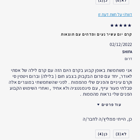
1
0
דאגות העור
מניעה
דווח/י על חוות דעת זו
אני משתמש/ת באסתי לאודר
5-10 שנים
במשך
קרם יום עשיר נעים ומדהים עם תוצאות
02/12/2022
SHIFA
דרום
אני משתמשת באופן קבוע בקרם היום הזה עם קרם לילה של אסתי
לאודר, יחד עם סרום הבקבוק בצבע חום ( בלילה) וברום ויטמין סי
וקרם עיניים והפנים שלי מהממות . לפני שהשתמשתי במוצרים אלה
סבלתי מעור עייף, עם פיגמנטציה ולא אחיד , ואחרי השימוש הקבוע
הפנים שלי נראות מהממות .
עוד פרטים
עבורי
יתרונות
כן, הייתי ממליץ/ה לחבר/ה
האם קיבלת במתנה?
כן
גיל
35 - 44
4
3
סוג העור
רגיל- מעורב