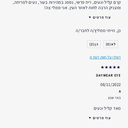
קרם קליל ונעים, ריח פרשי, נספג במהירות בעור, נעים למריחה,
ומעניק הרבה לחות לאזור העין. אני ממלי צה!
עוד פרטים
האם קיבלת במתנה?
לא
כן, הייתי ממליץ/ה לחבר/ה
גיל
35 - 44
סוג העור
שמן
2
0
אני משתמש/ת באסתי לאודר
2-5 שנים
במשך
דווח/י על חוות דעת זו
DAYWEAR EYE
08/11/2022
A
באר שבע
מאד קליל ונעים
עוד פרטים
האם קיבלת במתנה?
לא