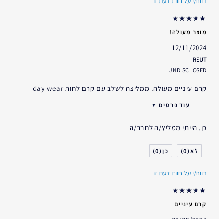
דווח/י על חוות דעת זו
אני משתמש/ת באסתי לאודר
פחות משנה
במשך
מוצר מעולה!
12/11/2024
REUT
UNDISCLOSED
קרם עיניים מעולה. ממליצה לשלב עם קרם לחות day wear
עוד פרטים
האם קיבלת במתנה?
לא
כן, הייתי ממליץ/ה לחבר/ה
גיל
25 - 34
סוג העור
רגיל- מעורב
0
0
דאגות העור
אחר
דווח/י על חוות דעת זו
אני משתמש/ת באסתי לאודר
5-10 שנים
במשך
קרם עיניים