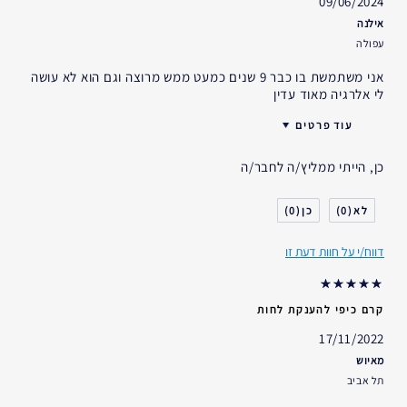
09/06/2024
אילנה
עפולה
אני משתמשת בו כבר 9 שנים כמעט ממש מרוצה וגם הוא לא עושה
לי אלרגיה מאוד עדין
עוד פרטים
יום יום קרם מעולה
הטוב ביותר עבור
כן, הייתי ממליץ/ה לחבר/ה
האם קיבלת במתנה?
לא
גיל
35 - 44
0
0
סוג העור
רגיל- מעורב
דאגות העור
מניעה
דווח/י על חוות דעת זו
אני משתמש/ת באסתי לאודר
5-10 שנים
במשך
קרם כיפי להענקת לחות
17/11/2022
מאיוש
תל אביב