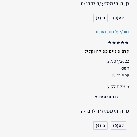
כן, הייתי ממליץ/ה לחבר/ה
גיל
25 - 34
סוג העור
רגיל- מעורב
3
0
דאגות העור
הרמה/מיצוק
דווח/י על חוות דעת זו
אני משתמש/ת באסתי לאודר
2-5 שנים
במשך
קרם עיניים מעולה וקליל
27/07/2022
ORIT
קרית טבעון
מושלם לקיץ
עוד פרטים
אני משתמש/ת באסתי לאודר
2-5 שנים
כן, הייתי ממליץ/ה לחבר/ה
במשך
0
0