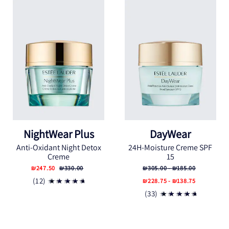
NightWear Plus
DayWear
Anti-Oxidant Night Detox
24H-Moisture Creme SPF
Creme
15
₪247.50
₪330.00
₪185.00 - ₪305.00
(12)
₪138.75 - ₪228.75
(33)