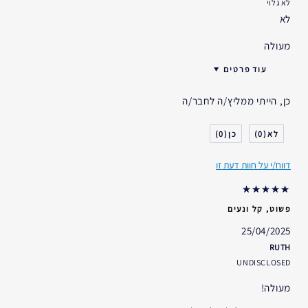
לא גלוי
לא
מעולה
עוד פרטים
גיל
45 - 54
כן, הייתי ממליץ/ה לחבר/ה
דאגות העור
הרמה/מיצוק
אני משתמש/ת באסתי לאודר
2-5 שנים
0
0
במשך
דווח/י על חוות דעת זו
פשוט, קל ונעים
25/04/2025
RUTH
UNDISCLOSED
מעולה!