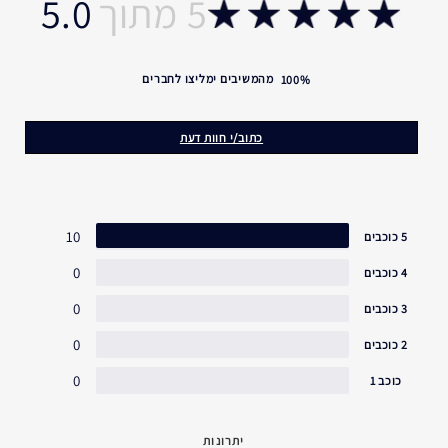
5.0
Disodium Edta, Bht, Phenoxyethanol, Yellow 5 (Ci 19140),
נפיחות.*קהות* הגנה נוגדת חמצון.*הופעת קווים יבשים מסביב
Blue 1 (Ci 42090)
<ILN43725>
לעיניים.
מהמשיבים ימליצו לחברים
100%
כתוב/י חוות דעת
10
5 כוכבים
0
4 כוכבים
0
3 כוכבים
0
2 כוכבים
0
כוכב 1
יתרונות