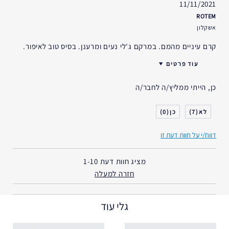
11/11/2021
ROTEM
אשקלון
קרם עיניים מהמם. במרקם ג'לי נעים ומרענן. בסיס טוב לאיפור.
עוד פרטים
גיל
25 - 34
כן, הייתי ממליץ/ה לחבר/ה
סוג העור
רגיל- מעורב
דאגות העור
גוון עור אחיד
0
7
אני משתמש/ת באסתי לאודר
2-5 שנים
במשך
דווח/י על חוות דעת זו
מציג חוות דעת
1-10
חזרה למעלה
גלי עוד