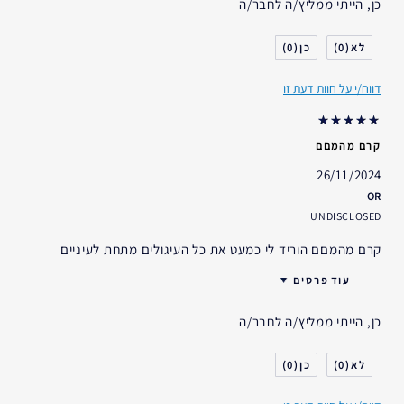
כן, הייתי ממליץ/ה לחבר/ה
0
0
דווח/י על חוות דעת זו
קרם מהמםם
26/11/2024
OR
UNDISCLOSED
קרם מהמםם הוריד לי כמעט את כל העיגולים מתחת לעיניים
עוד פרטים
האם קיבלת במתנה?
לא
כן, הייתי ממליץ/ה לחבר/ה
גיל
18 - 24
סוג העור
יבש
0
0
דאגות העור
מניעה