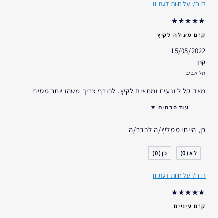
דווח/י על חוות דעת זו
קרם מעולה לקיץ
15/05/2022
קרן
תל אביב
מאד קליל ונעים ומתאים לקיץ. לחורף צריך משהו יותר מסיבי
עוד פרטים
גיל
25 - 34
כן, הייתי ממליץ/ה לחבר/ה
סוג העור
רגיל- מעורב
דאגות העור
גוון עור אחיד
0
0
אני משתמש/ת באסתי לאודר
1-2 שנים
במשך
דווח/י על חוות דעת זו
קרם עיניים