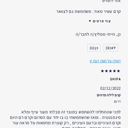
אזור ירושלים
קרם עשיר מאוד. משתמשת גם לצוואר
עוד פרטים
האם קיבלת במתנה?
לא
כן, הייתי ממליץ/ה לחבר/ה
גיל
55 - 64
סוג העור
רגיל- מעורב
1
3
דאגות העור
טיפול נגד קמטים
דווח/י על חוות דעת זו
אני משתמש/ת באסתי לאודר
1-2 שנים
במשך
SHIFA
02/12/2022
קרם לילה מדהים
דרום
לפני שהתחלתי להשתמש במוצר זה סבלתי מעור עייף ומלא
פיגמנטציה . ומאז שהשתמשתי בו בו יחד עם הסרום וקרם רם היום
וקרם העיניים וברעם העיניים , רק קוצרת מחמאות על מראה עור