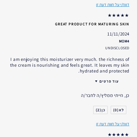
דווח/י על חוות דעת זו
אני משתמש/ת באסתי לאודר
5-10 שנים
במשך
GREAT PRODUCT FOR MATURING SKIN
11/11/2024
MOM4
UNDISCLOSED
I am enjoying this moisturizer very much. the richness of
the cream is nourishing and feels great. It leaves my skin
hydrated and protected.
עוד פרטים
האם קיבלת במתנה?
לא
כן, הייתי ממליץ/ה לחבר/ה
גיל
45 - 54
סוג העור
רגיל- מעורב
2
0
דאגות העור
טיפול נגד קמטים
דווח/י על חוות דעת זו
אני משתמש/ת באסתי לאודר
למעלה מ- 20 שנים
במשך