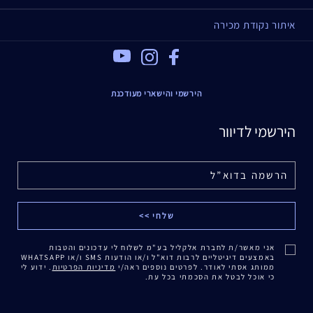
איתור נקודת מכירה
Youtube
Instagram
Facebook
הירשמי והישארי מעודכנת
הירשמי לדיוור
אני מאשר/ת לחברת אלקליל בע"מ לשלוח לי עדכונים והטבות
באמצעים דיגיטליים לרבות דוא"ל ו/או הודעות SMS ו/או WHATSAPP
ממותג אסתי לאודר. לפרטים נוספים ראה/י
מדיניות הפרטיות
. ידוע לי
כי אוכל לבטל את הסכמתי בכל עת.