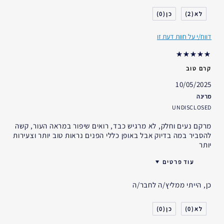
0
2
דווח/י על חוות דעת זו
קרם טוב
10/05/2025
מרינה
UNDISCLOSED
מרקם נעים וחלק, לא מרגיש כבד, רואים שיפור במראה העור, קשה
להסביר במה בדיוק אבל באופן כללי הפנים נראות טוב יותר וצעירות
יותר
עוד פרטים
האם קיבלת במתנה?
לא
כן, הייתי ממליץ/ה לחבר/ה
גיל
25 - 34
סוג העור
רגיל- מעורב
0
0
דאגות העור
אחר