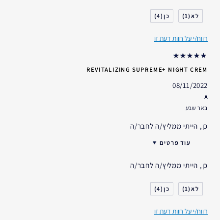
סוג העור
רגיל- מעורב
4
1
דאגות העור
הרמה/מיצוק
דווח/י על חוות דעת זו
אני משתמש/ת באסתי לאודר
1-2 שנים
במשך
REVITALIZING SUPREME+ NIGHT CREM
08/11/2022
A
באר שבע
כן, הייתי ממליץ/ה לחבר/ה
עוד פרטים
האם קיבלת במתנה?
כן
כן, הייתי ממליץ/ה לחבר/ה
גיל
25 - 34
סוג העור
רגיל- מעורב
4
1
דאגות העור
מניעה
דווח/י על חוות דעת זו
אני משתמש/ת באסתי לאודר
2-5 שנים
במשך