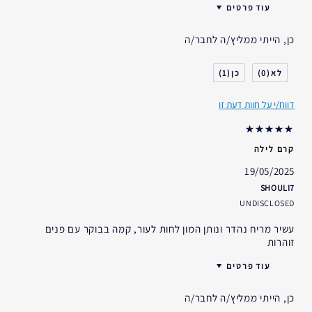
עוד פרטים
עובדות על הפורמולה
האם קיבלת במתנה?
לא
נבדק על-ידי רופאי עור
כן, הייתי ממליץ/ה לחבר/ה
גיל
25 - 34
אינו מעורר התפרצות פצעונים' אינו סותם את הנקבוביות
סוג העור
רגיל- מעורב
(נון-אקנג'ני)
1
0
דאגות העור
טיפול נגד קמטים
מתאים לשימוש באזור הצוואר
דווח/י על חוות דעת זו
קרם לילה
19/05/2025
SHOULI7
UNDISCLOSED
עשיר מריח נהדר ונותן המון לחות לעור, קמה בבוקר עם פנים
זוהרות
עוד פרטים
האם קיבלת במתנה?
לא
כן, הייתי ממליץ/ה לחבר/ה
גיל
35 - 44