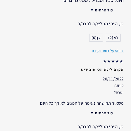
חיוני, צעיר ומבריק . ממליצה בחום
עוד פרטים
ממליצה על כל מוצרי הטיפוח של אסתי
יתרונות
כן, הייתי ממליץ/ה לחבר/ה
לאודר
האם קיבלת במתנה?
כן
6
0
גיל
35 - 44
סוג העור
רגיל- מעורב
דווח/י על חוות דעת זו
דאגות העור
גוון עור אחיד
אני משתמש/ת באסתי לאודר
5-10 שנים
במשך
הקרם לילה הכי טוב שיש
20/11/2022
SAPIR
ישראל
משאיר תחושהה נעימה על הפנים לאורך כל היום
עוד פרטים
האם קיבלת במתנה?
לא
כן, הייתי ממליץ/ה לחבר/ה
גיל
25 - 34