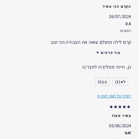
הקרם הכי עשיר
26/07/2024
D.K
רחובות
קרם לילה מושלם עושה את העבודה הכי טוב
עוד פרטים
האם קיבלת במתנה?
לא
כן, הייתי ממליץ/ה לחבר/ה
גיל
45 - 54
סוג העור
יבש
1
1
דאגות העור
אחר
דווח/י על חוות דעת זו
אני משתמש/ת באסתי לאודר
5-10 שנים
במשך
עשיר מאוד
05/06/2024
NAT