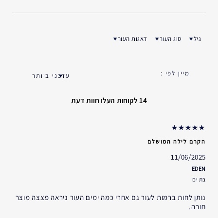
התמצית שלנו, שאותה אנו יוצרים בתהליך העומד להירשם כפטנט,
תומכת בחלבון רב-ועוצמה ומסייע לעור להפעיל מספר רב של נתיבי
אנטי-אייג'ינג.
גיל
סוג העור
דאגות העור
ן ביקורות לפי גיל
סנן ביקורות לפי סוג העור
סנן ביקורות לפי דאגות העור
* בדיקות של 100 צרכניות שהשתמשו במוצר במשך 4 שבועות.
** בדיקות in vivo אחרי שלושה ימים.
סוג עור
14 לקוחות העלו חוות דעת
לכל סוגי העור.
אידיאלי עבור
הקרם לילה המושלם
סימני הזדקנות מרובים
הרמה, מיצוק
11/06/2025
קמטים וקמטוטים
EDEN
בת ים
עמימות, אובדן זוהר
יובש וצחיחות
נותן לחות ברמות לעור גם אחרי כמה ימים העור ניראה פצצה מוצר
קרם לילה
חובה.