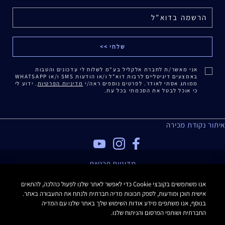
אני מאשר/ת לחברת אלקליל בע"מ לשלוח לי עדכונים והטבות
באמצעים דיגיטליים לרבות דוא"ל ו/או הודעות SMS ו/או WHATSAPP
ממותג אסתי לאודר. לפרטים נוספים ראה/י
מדיניות הפרטיות
. ידוע לי
כי אוכל לבטל את הסכמתי בכל עת.
איתור נקודת מכירה
מדיניות פרטיות
תנאי שימוש
אנו משתמשים בקובצי Cookie כדי לאפשר לאתר שלנו לפעול כהלכה, להתאים
תקנון האתר
אישית תוכן ומודעות, לספק תכונות מדיה חברתית ולנתח את התעבורה באתר.
תקנון Estee E-List
בנוסף, אנו משתפים מידע אודות השימוש שלך באתר שלנו עם המדיה
הצהרת נגישות
החברתית ושותפי הפרסום והניתוח שלנו.
Manage Site Cookies