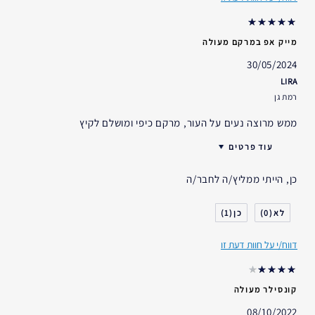
במשך
מייק אפ במרקם מעולה
30/05/2024
LIRA
רמת גן
ממש מרוצה נעים על העור, מרקם כיפי ומושלם לקיץ
עוד פרטים
האם קיבלת במתנה?
לא
כן, הייתי ממליץ/ה לחבר/ה
גיל
35 - 44
סוג העור
יבש
1
0
דאגות העור
גוון עור אחיד
דווח/י על חוות דעת זו
אני משתמש/ת באסתי לאודר
פחות משנה
במשך
קונסילר מעולה
08/10/2022