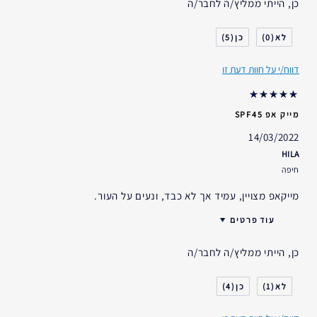
כן, הייתי ממליץ/ה לחבר/ה
סוג העור
רגיל- מעורב
דאגות העור
אחר
5
0
אני משתמש/ת באסתי לאודר
1-2 שנים
במשך
דווח/י על חוות דעת זו
מייק אפ SPF45
14/03/2022
HILA
חיפה
מייקאפ מצויין, עמיד אך לא כבד, ונעים על העור.
עוד פרטים
סוג העור
רגיל- מעורב
כן, הייתי ממליץ/ה לחבר/ה
דאגות העור
גוון עור אחיד
4
1