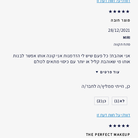
דווח/י על חוות דעת זו
מוצר חובה
28/12/2021
MIRI
פתח תקווה
אני אוהבת! כל פעם שיש לי הזדמנות אני קונה אותו אפשר לבנות
אותו מי שאוהבת קליל או יותר עם כיסוי מתאים לכולם
עוד פרטים
גיל
25 - 34
כן, הייתי ממליץ/ה לחבר/ה
סוג העור
רגיל- מעורב
דאגות העור
אחר
2
1
אני משתמש/ת באסתי לאודר
5-10 שנים
במשך
דווח/י על חוות דעת זו
THE PERFECT MAKEUP