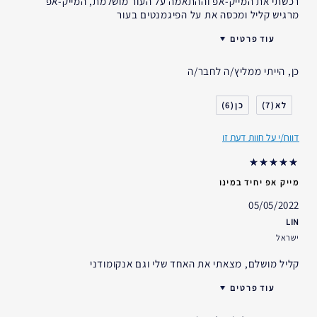
רכשתי את המייק-אפ וההתאמה על העור מושלמת, המייק-אפ
מרגיש קליל ומכסה את על הפיגמנטים בעור
עוד פרטים
גיל
25 - 34
כן, הייתי ממליץ/ה לחבר/ה
סוג העור
רגיל- מעורב
דאגות העור
גוון עור אחיד
6
7
אני משתמש/ת באסתי לאודר
פחות משנה
במשך
דווח/י על חוות דעת זו
מייק אפ יחיד במינו
05/05/2022
LIN
ישראל
קליל מושלם, מצאתי את האחד שלי וגם אנקומודני
עוד פרטים
גיל
25 - 34