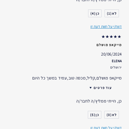
גיל
45 - 54
סוג העור
יבש
4
1
דאגות העור
גוון עור אחיד
דווח/י על חוות דעת זו
אני משתמש/ת באסתי לאודר
5-10 שנים
במשך
מייקאפ מושלם
20/06/2024
ELENA
ירושלים
מייקאפ מושלם,קליל,מכסה טוב,עמיד במשך כל היום
עוד פרטים
האם קיבלת במתנה?
לא
כן, הייתי ממליץ/ה לחבר/ה
גיל
45 - 54
סוג העור
יבש
5
0
דאגות העור
גוון עור אחיד
דווח/י על חוות דעת זו
אני משתמש/ת באסתי לאודר
5-10 שנים