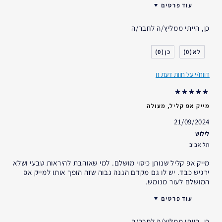
עוד פרטים
האם קיבלת במתנה?
לא
כן, הייתי ממליץ/ה לחבר/ה
גיל
45 - 54
סוג העור
רגיל- מעורב
0
0
דאגות העור
גוון עור אחיד
דווח/י על חוות דעת זו
אני משתמש/ת באסתי לאודר
10-20 שנים
במשך
מייק אפ קליל, מעולה
21/09/2024
לילוש
תל אביב
מייק אפ קליל שנותן כיסוי מושלם. למי שאוהבת להיראות טבעי ושלא
ירגיש כבד. יש לו גם מקדם הגנה גבוה שזה הופך אותו למייק אפ
המושלם לעור מנומש.
עוד פרטים
האם קיבלת במתנה?
לא
כן, הייתי ממליץ/ה לחבר/ה