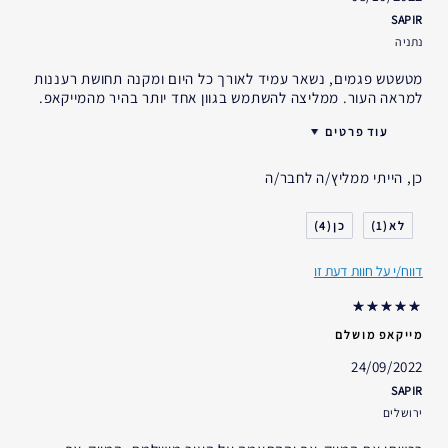
SAPIR
נתניה
מטשטש פגמים, נשאר עמיד לאורך כל היום ומקנה תחושת רעננות
למראה העור. ממליצה להשתמש בגוון אחד יותר בהיר מהמייקאפ.
עוד פרטים
גיל
25 - 34
כן, הייתי ממליץ/ה לחבר/ה
סוג העור
רגיל- מעורב
דאגות העור
גוון עור אחיד
4
1
אני משתמש/ת באסתי לאודר
2-5 שנים
במשך
דווח/י על חוות דעת זו
מייקאפ מושלם
24/09/2022
SAPIR
ירושלים